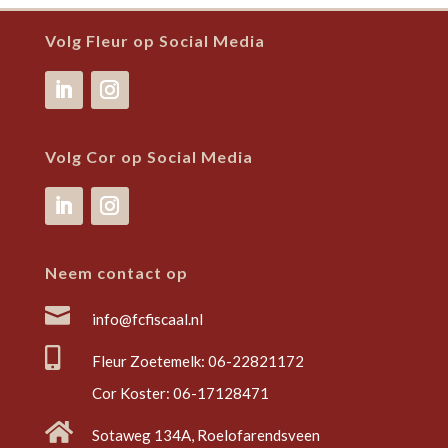
Volg Fleur op Social Media
Volg Cor op Social Media
Neem contact op

info@fcfiscaal.nl

Fleur Zoetemelk:
06-22821172
Cor Koster:
06-17128471

Sotaweg 134A, Roelofarendsveen